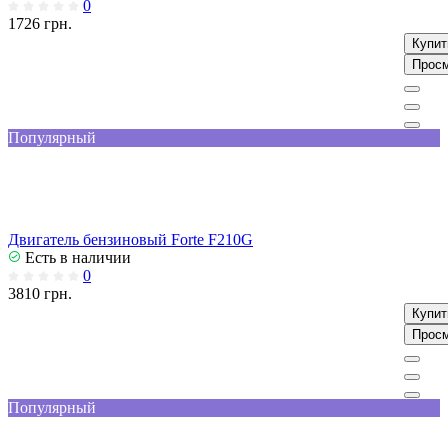
0
1726 грн.
Купит
Прос
Популярный
Двигатель бензиновый Forte F210G
Есть в наличии
0
3810 грн.
Купит
Прос
Популярный