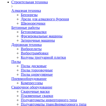
Строительная техника
Алмазная техника
Бензорезы
Дрели для алмазного бурения
Швонорезчики
Бетонные работы
Бетономешалки
Фрезеровальные машины
Затирочные машины
Дорожная техника
Виброплиты
Вибротрамбовки
Колуны тротуарной плитки
Пилы
Пилы дисковые
Пилы торцовочные
Пилы циркулярные
Пневмооборудование
Компрессоры
Сварочное оборудование
Сварочные маски
Плазменные сварки
Полуавтоматы инверторного типа
Полуавтоматы трансформаторного типа