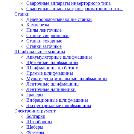
Сварочные аппараты инверторного типа
Сварочные аппараты трансформаторного типа
Станки
Деревообрабатывающие станки
Камнерезы
Пилы ленточные
Станки сверлильные
Станки токарные
Станки заточные
Шлифовальные машины
Аккумуляторные шлифмашины
Щеточные шлифмашины
Шлифмашины по бетону
Прямые шлифмашины
Мультифункциональные шлифмашины
Ленточные шлифмашины
Ленточные напильники
Граверы
Вибрационные шлифмашины
Эксцентриковые шлифмашины
Электроинструмент
Болгарки
Штроборезы
Шаберы
Фрезеры